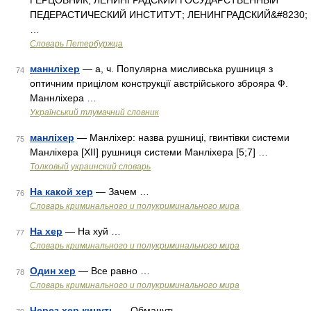
ГЕРЦОВНИК; ЛЕНИНГРАДСКИЙ ГОСУДАРСТВЕННЫЙ
ПЕДЕРАСТИЧЕСКИЙ ИНСТИТУТ; ЛЕНИНГРАДСКИЙ&#8230;
…
Словарь Петербуржца
маннліхер
— а, ч. Популярна мисливська рушниця з
74
оптичним прицілом конструкції австрійського зброяра Ф.
Маннліхера …
Український тлумачний словник
манліхер
— Манліхер: назва рушниці, гвинтівки системи
75
Манліхера [XII] рушниця системи Манліхера [5;7] …
Толковый украинский словарь
На какой хер
— Зачем …
76
Словарь криминального и полукриминального мира
На хер
— На хуй …
77
Словарь криминального и полукриминального мира
Один хер
— Все равно …
78
Словарь криминального и полукриминального мира
Через хер кинуть
— Обмануть …