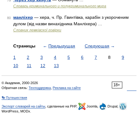
79
Словарь криминального и полукриминального мира
манліхер
— хера, ч. Пр. Гвинтівка, карабін з укороченим
80
дулом (від назви винахідника Манліхера) …
Словник лемківскої говірки
Страницы
←
Предыдущая
Следующая
→
1
2
3
4
5
6
7
8
9
10
11
12
13
© Академик, 2000-2026
18+
Обратная связь:
Техподдержка
,
Реклама на сайте
👣 Путешествия
Экспорт словарей на сайты
, сделанные на PHP,
Joomla,
Drupal,
WordPress, MODx.