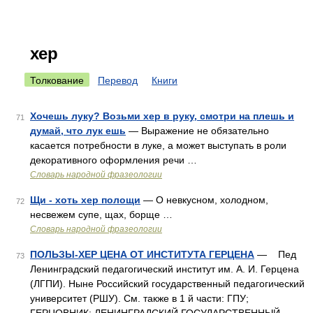
хер
Толкование
Перевод
Книги
Хочешь луку? Возьми хер в руку, смотри на плешь и
71
думай, что лук ешь
— Выражение не обязательно
касается потребности в луке, а может выступать в роли
декоративного оформления речи …
Словарь народной фразеологии
Щи - хоть хер полощи
— О невкусном, холодном,
72
несвежем супе, щах, борще …
Словарь народной фразеологии
ПОЛЬЗЫ-ХЕР ЦЕНА ОТ ИНСТИТУТА ГЕРЦЕНА
— Пед
73
Ленинградский педагогический институт им. А. И. Герцена
(ЛГПИ). Ныне Российский государственный педагогический
университет (РШУ). См. также в 1 й части: ГПУ;